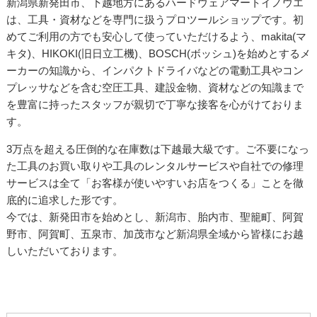
新潟県新発田市、下越地方にあるハードウェアマートイノウエ
は、工具・資材などを専門に扱うプロツールショップです。初
めてご利用の方でも安心して使っていただけるよう、makita(マ
キタ)、HIKOKI(旧日立工機)、BOSCH(ボッシュ)を始めとするメ
ーカーの知識から、インパクトドライバなどの電動工具やコン
プレッサなどを含む空圧工具、建設金物、資材などの知識まで
を豊富に持ったスタッフが親切で丁寧な接客を心がけておりま
す。
3万点を超える圧倒的な在庫数は下越最大級です。ご不要になっ
た工具のお買い取りや工具のレンタルサービスや自社での修理
サービスは全て「お客様が使いやすいお店をつくる」ことを徹
底的に追求した形です。
今では、新発田市を始めとし、新潟市、胎内市、聖籠町、阿賀
野市、阿賀町、五泉市、加茂市など新潟県全域から皆様にお越
しいただいております。