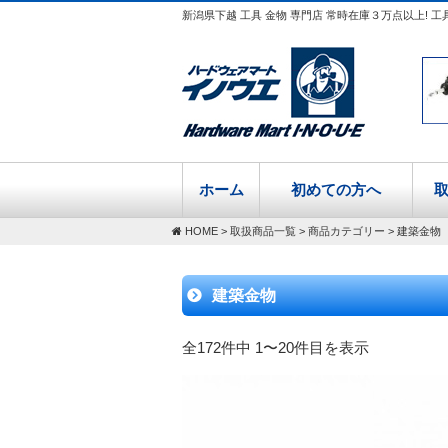
新潟県下越 工具 金物 専門店 常時在庫３万点以上! 工
ホーム
初めての方へ
HOME
>
取扱商品一覧
>
商品カテゴリー
>
建築金物
建築金物
全172件中 1〜20件目を表示