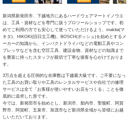
新潟県新発田市、下越地方にあるハードウェアマートイノウエ
は、工具・資材などを専門に扱うプロツールショップです。初
めてご利用の方でも安心して使っていただけるよう、makita(マ
キタ)、HIKOKI(旧日立工機)、BOSCH(ボッシュ)を始めとするメ
ーカーの知識から、インパクトドライバなどの電動工具やコン
プレッサなどを含む空圧工具、建設金物、資材などの知識まで
を豊富に持ったスタッフが親切で丁寧な接客を心がけておりま
す。
3万点を超える圧倒的な在庫数は下越最大級です。ご不要になっ
た工具のお買い取りや工具のレンタルサービスや自社での修理
サービスは全て「お客様が使いやすいお店をつくる」ことを徹
底的に追求した形です。
今では、新発田市を始めとし、新潟市、胎内市、聖籠町、阿賀
野市、阿賀町、五泉市、加茂市など新潟県全域から皆様にお越
しいただいております。