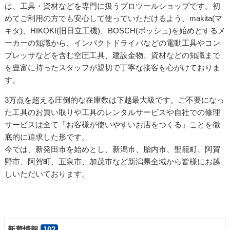
は、工具・資材などを専門に扱うプロツールショップです。初
めてご利用の方でも安心して使っていただけるよう、makita(マ
キタ)、HIKOKI(旧日立工機)、BOSCH(ボッシュ)を始めとするメ
ーカーの知識から、インパクトドライバなどの電動工具やコン
プレッサなどを含む空圧工具、建設金物、資材などの知識まで
を豊富に持ったスタッフが親切で丁寧な接客を心がけておりま
す。
3万点を超える圧倒的な在庫数は下越最大級です。ご不要になっ
た工具のお買い取りや工具のレンタルサービスや自社での修理
サービスは全て「お客様が使いやすいお店をつくる」ことを徹
底的に追求した形です。
今では、新発田市を始めとし、新潟市、胎内市、聖籠町、阿賀
野市、阿賀町、五泉市、加茂市など新潟県全域から皆様にお越
しいただいております。
新着情報
102