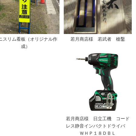
ニスリム看板（オリジナル作
若月商店様 若武者 槍鑿
成）
若月商店様 日立工機 コード
レス静音インパクトドライバ
ＷＨＰ１８ＤＢＬ