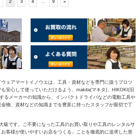
1
2
3
4
…
9
»
ドウェアマートイノウエは、工具・資材などを専門に扱うプロツ
心して使っていただけるよう、makita(マキタ)、HIKOKI(旧
めとするメーカーの知識から、インパクトドライバなどの電動工具や
設金物、資材などの知識までを豊富に持ったスタッフが親切で丁
最大級です。ご不要になった工具のお買い取りや工具のレンタルサ
「お客様が使いやすいお店をつくる」ことを徹底的に追求した形