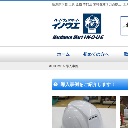
新潟県下越 工具 金物 専門店 常時在庫３万点以上! 工
ホーム
初めての方へ
HOME
>
導入事例
導入事例をご紹介します！